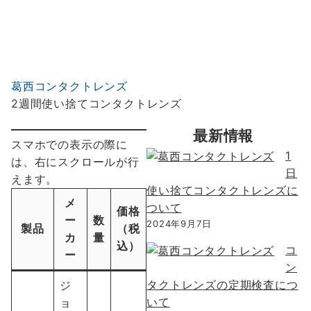
葛西コンタクトレンズ
2週間使い捨てコンタクトレンズ
最新情報
スマホでの表示の際に
1
は、右にスクロールが行
日
えます。
使い捨てコンタクトレンズに
メ
ついて
価格
ー
数
2024年9月7日
製品
（税
カ
量
込）
コ
ー
ン
タクトレンズの定期検査につ
ジ
いて
ョ