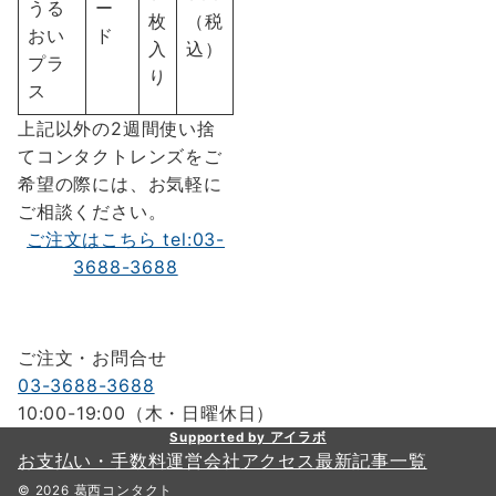
うる
ー
枚
（税
おい
ド
入
込）
プラ
り
ス
上記以外の2週間使い捨
てコンタクトレンズをご
希望の際には、お気軽に
ご相談ください。
ご注文はこちら tel:03-
3688-3688
ご注文・お問合せ
03-3688-3688
10:00-19:00（木・日曜休日）
Supported by アイラボ
お支払い・手数料
運営会社
アクセス
最新記事一覧
© 2026
葛西コンタクト