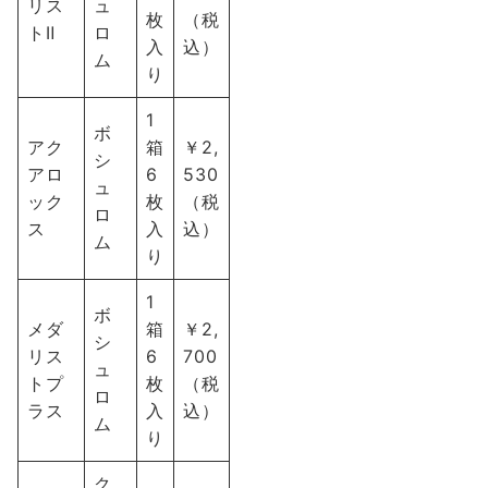
リス
ュ
枚
（税
トⅡ
ロ
入
込）
ム
り
1
ボ
アク
箱
￥2,
シ
アロ
6
530
ュ
ック
枚
（税
ロ
ス
入
込）
ム
り
1
ボ
メダ
箱
￥2,
シ
リス
6
700
ュ
トプ
枚
（税
ロ
ラス
入
込）
ム
り
ク