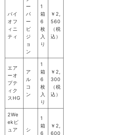
ー
1
バイ
パ
箱
￥2,
オフ
ー
6
560
ィニ
ビ
枚
（税
ティ
ジ
入
込）
ョ
り
ン
1
エア
ア
箱
￥2,
ーオ
ル
6
300
プテ
コ
枚
（税
ィク
ン
入
込）
スHG
り
2We
1
ekピ
箱
￥2,
ュア
シ
6
600