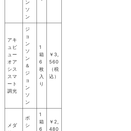
ン
ソ
ン
ジ
ョ
アキ
ン
ュビ
1
ソ
ュー
箱
￥3,
ン
オア
6
560
＆
シス
枚
（税
ジ
スマ
入
込）
ョ
ート
り
ン
調光
ソ
ン
1
ボ
箱
￥2,
メダ
シ
6
480