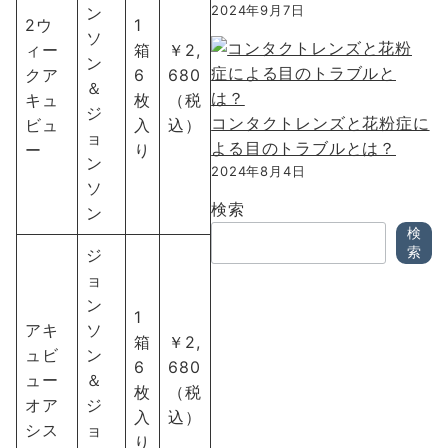
2024年9月7日
ン
2ウ
1
ソ
ィー
箱
￥2,
ン
クア
6
680
＆
キュ
枚
（税
ジ
コンタクトレンズと花粉症に
ビュ
入
込）
ョ
よる目のトラブルとは？
ー
り
ン
2024年8月4日
ソ
検索
ン
検
索
ジ
ョ
ン
1
アキ
ソ
箱
￥2,
ュビ
ン
6
680
ュー
＆
枚
（税
オア
ジ
入
込）
シス
ョ
り